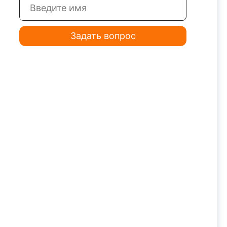
Задать вопрос
ийся
Центр вращающийся
5x100B
грибковый ВГЦ DS5x110B
ийся
Центр вращающийся