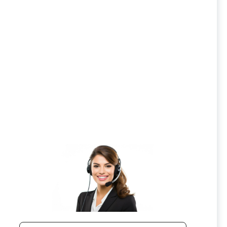
ийся
Центр вращающийся
4x100B
грибковый ВГЦ DS4x120B