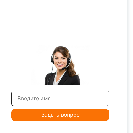
жковых
Набор ключей рожковых
ЗСМИ
КГД-14 8-36 КЗСМИ
бой город Казахстана купить недорого в
Задать вопрос
большой ассортимент наборов гаечных
йских производителей. Производство —
нта КЗСМИ.