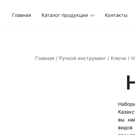
Перейти
к
Главная
Каталог продукции
Контакты
содержимому
Главная
/
Ручной инструмент
/
Ключи
/ Н
Набор
Казахс
вы на
видо