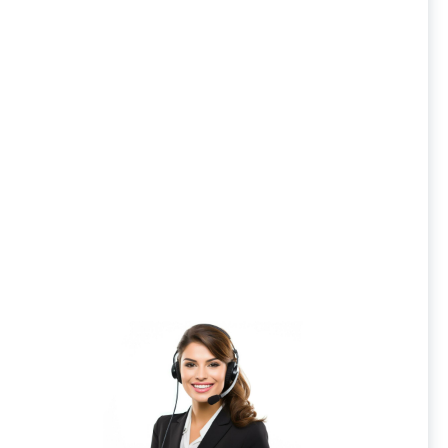
 S20R-
Державка токарная S20R-
D
MCLNR12 JSD