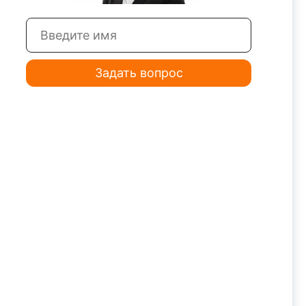
 S20R-
Державка токарная S20R-
D
MWLNR08 JSD
Задать вопрос
 S20R-
Державка токарная S25S-
D
MCKNR12 JSD