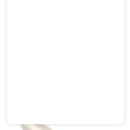
Фреза корпусная EXN03R020M20.0-03 JSD