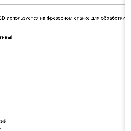
SD используется на фрезерном станке для обработки м
тины!
кий
8