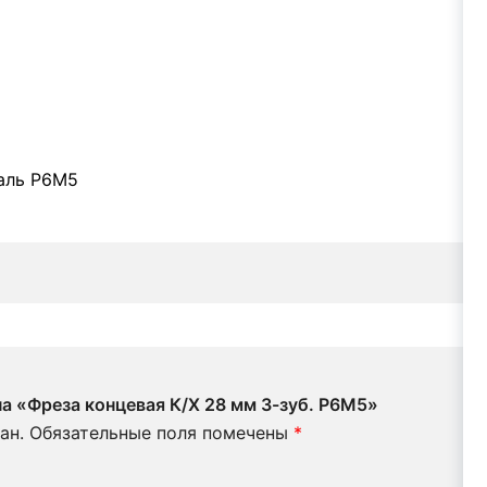
аль Р6М5
на «Фреза концевая К/Х 28 мм 3-зуб. Р6М5»
ан.
Обязательные поля помечены
*