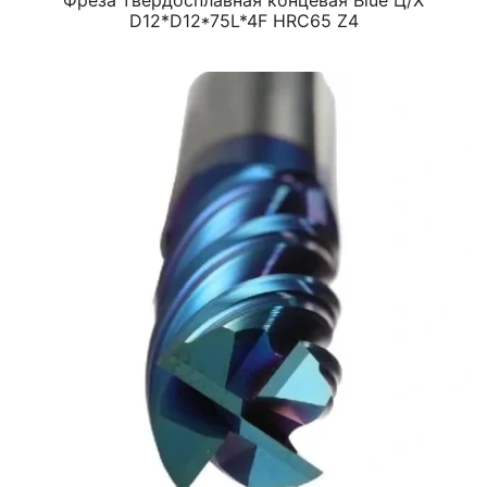
Фреза твердосплавная концевая Blue Ц/Х
D12*D12*75L*4F HRC65 Z4