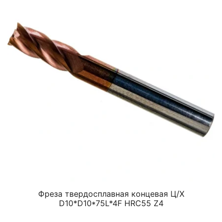
Фреза твердосплавная концевая Ц/Х
D10*D10*75L*4F HRC55 Z4