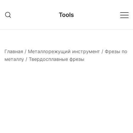
Перейти
к
Tools
содержимому
Главная
/
Металлорежущий инструмент
/
Фрезы по
металлу
/
Твердосплавные фрезы