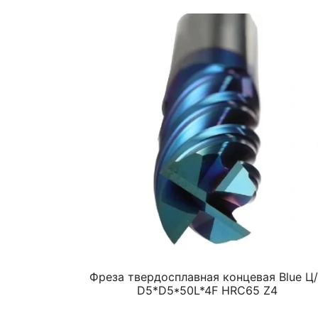
Фреза твердосплавная концевая Blue Ц
D5*D5*50L*4F HRC65 Z4