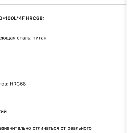
20*100L*4F HRC68:
еющая сталь, титан
лов: HRC68
кий
значительно отличаться от реального