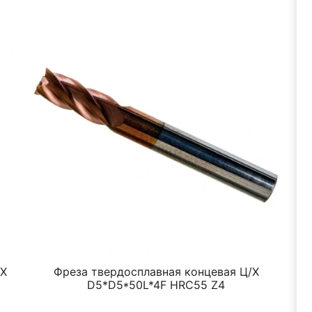
/Х
Фреза твердосплавная концевая Ц/Х
Ф
D5*D5*50L*4F HRC55 Z4