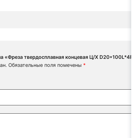
 на «Фреза твердосплавная концевая Ц/Х D20*100L*4F 
ан.
Обязательные поля помечены
*