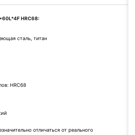
8*60L*4F HRC68:
еющая сталь, титан
лов: HRC68
кий
значительно отличаться от реального