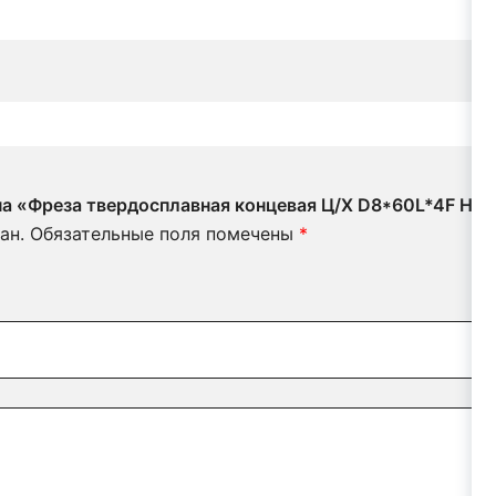
 на «Фреза твердосплавная концевая Ц/Х D8*60L*4F HR
ан.
Обязательные поля помечены
*