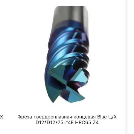
/Х
Фреза твердосплавная концевая Blue Ц/Х
Ф
D12*D12*75L*4F HRC65 Z4