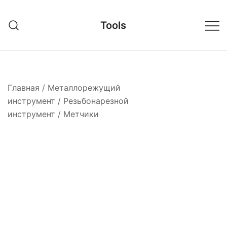
Перейти
к
Tools
содержимому
Главная
/
Металлорежущий
инструмент
/
Резьбонарезной
инструмент
/
Метчики