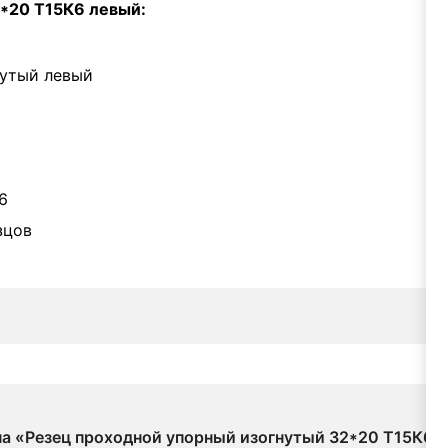
*20 Т15К6 левый:
нутый левый
6
зцов
 на «Резец проходной упорный изогнутый 32*20 Т15К6 