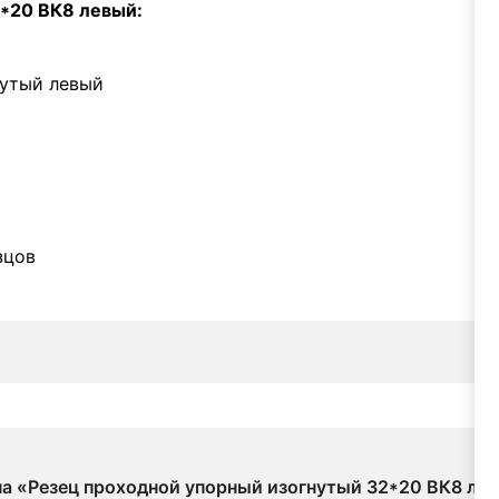
*20 ВК8 левый:
нутый левый
зцов
 на «Резец проходной упорный изогнутый 32*20 ВК8 ле