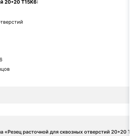
ий 20*20 Т15К6:
отверстий
6
зцов
на «Резец расточной для сквозных отверстий 20*20 Т1