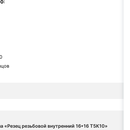
0:
0
зцов
на «Резец резьбовой внутренний 16*16 Т5К10»