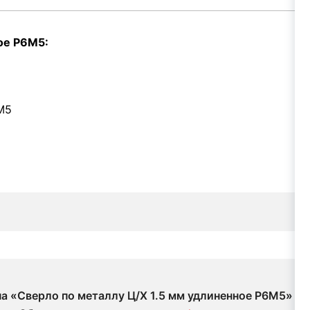
ое Р6М5:
М5
на «Сверло по металлу Ц/Х 1.5 мм удлиненное Р6М5»