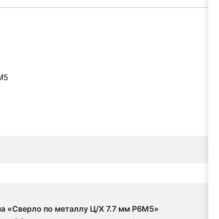
М5
на «Сверло по металлу Ц/Х 7.7 мм Р6М5»