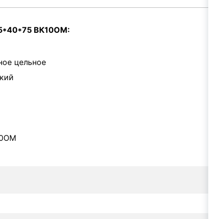
.5*40*75 ВК10ОМ:
ное цельное
ский
10ОМ