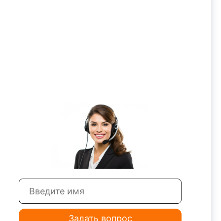
, 90, 100
 заготовок на фрезерных, координатно-
румент вы можете купить универсальную
Задать вопрос