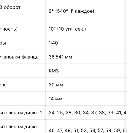
й оборот
9° (540°, 1′ каждое)
тность)
10″ (10 угл. сек.)
ары
1:40
становки фланца
36,541 мм
КМ3
еле
30 мм
14 мм
ительном диске 1
24, 25, 28, 30, 34, 37, 38, 39, 41, 42,
лительном диске
46, 47, 49, 51, 53, 54, 57, 58, 59, 62, 