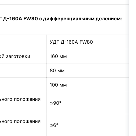
ДГ Д-160А FW80 c дифференциальным делением:
УДГ Д-160А FW80
й заготовки
160 мм
80 мм
100 мм
льного положения
≤90°
льного положения
≤6°