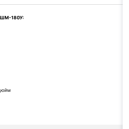
ПШМ-180У:
дюйм