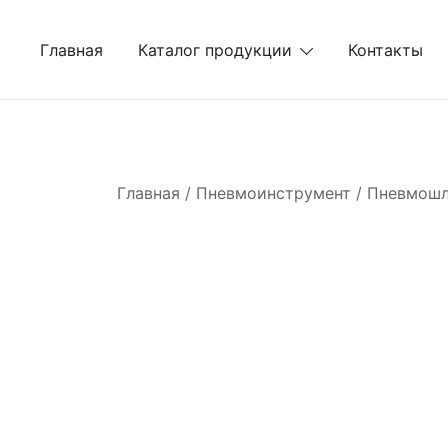
Перейти
к
Главная
Каталог продукции
Контакты
содержимому
Главная
/
Пневмоинструмент
/
Пневмош