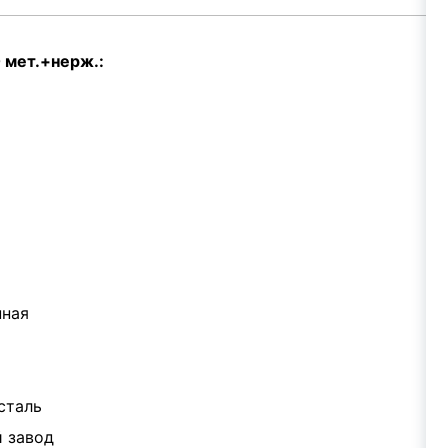
 мет.+нерж.:
нная
сталь
 завод