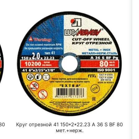
80
Круг отрезной 41 150*2*22.23 A 36 S BF 80
К
мет.+нерж.