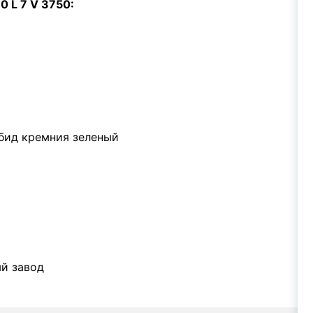
 L 7 V 3750:
бид кремния зеленый
й завод