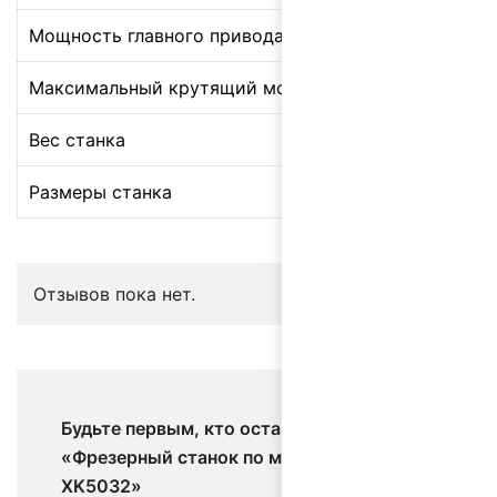
Мощность главного привода
7
Максимальный крутящий момент шпинделя
1
Вес станка
2
Размеры станка
1
Отзывов пока нет.
Будьте первым, кто оставил отзыв на
«Фрезерный станок по металлу с ЧПУ
XK5032»