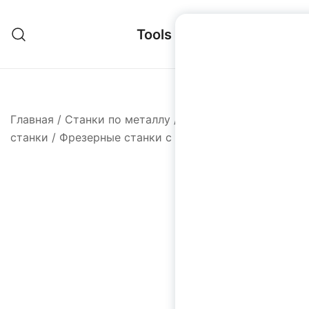
Перейти
к
Tools
содержимому
Главная
/
Станки по металлу
/
Фрезерные
станки
/
Фрезерные станки с ЧПУ