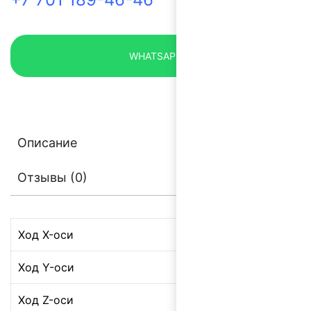
WHATSAPP
Описание
Отзывы (0)
Ход X-оси
8
Ход Y-оси
2
Ход Z-оси
3