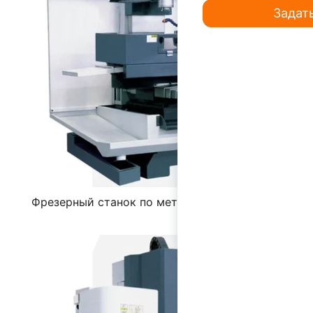
Задат
Фрезерный станок по металлу с ЧПУ XK7136