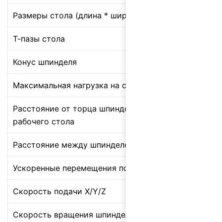
Размеры стола (длина * ширина)
1
Т-пазы стола
3
Конус шпинделя
I
Максимальная нагрузка на стол
3
Расстояние от торца шпинделя до поверхности
4
рабочего стола
Расстояние между шпинделем и колонной
3
Ускоренные перемещения по осям X/Y/Z
6
Скорость подачи X/Y/Z
6
Скорость вращения шпинделя
3