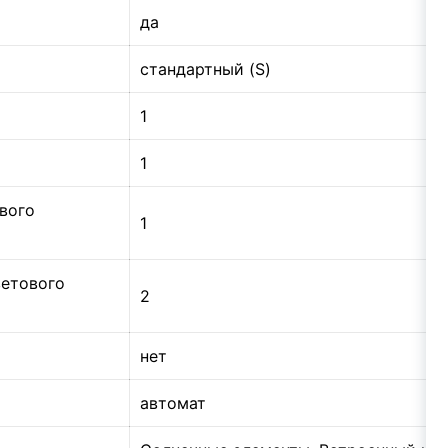
да
а
cтандартный (S)
1
1
вого
1
ветового
2
нет
автомат