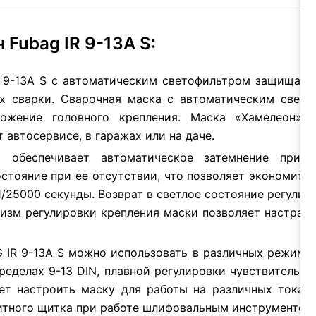
Fubag IR 9-13A S:
 9-13A S с автоматическим светофильтром защищает г
х сварки. Сварочная маска с автоматическим свето
ложение головного крепления. Маска «Хамелеон» 
автосервисе, в гаражах или на даче.
» обеспечивает автоматическое затемнение при 
стояние при ее отсутствии, что позволяет экономить 
/25000 секунды. Возврат в светлое состояние регулир
зм регулировки крепления маски позволяет настраива
IR 9-13A S можно использовать в различных режимах
ределах 9-13 DIN, плавной регулировки чувствительн
ет настроить маску для работы на различных токах
итного щитка при работе шлифовальным инструментом