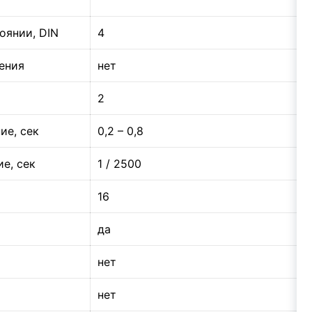
оянии, DIN
4
ения
нет
2
ие, сек
0,2 – 0,8
е, сек
1 / 2500
16
да
нет
нет