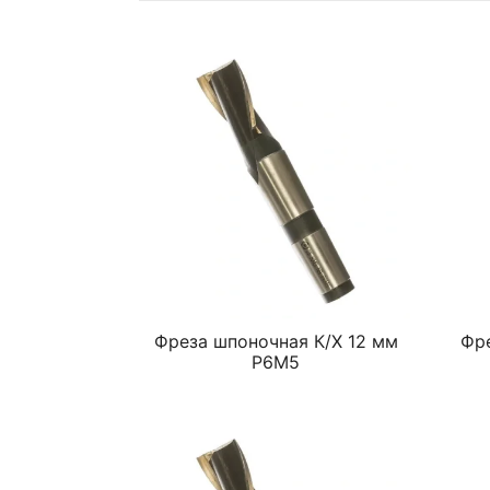
Фреза шпоночная К/Х 12 мм
Фре
Р6М5