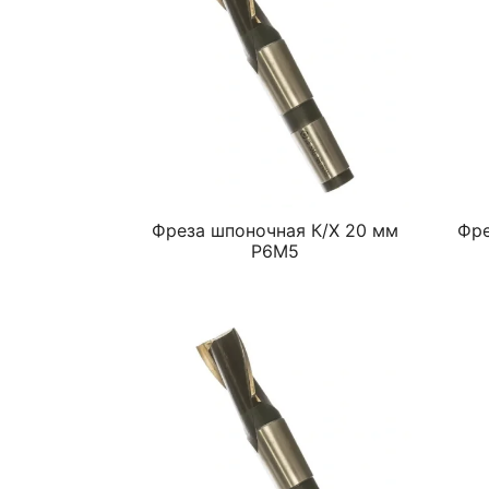
Фреза шпоночная К/Х 20 мм
Фре
Р6М5