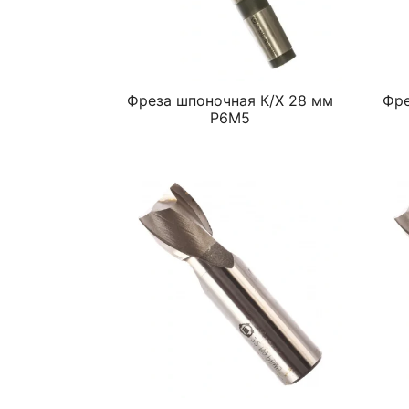
Фреза шпоночная К/Х 28 мм
Фре
Р6М5