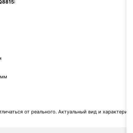
Q8815:
м
 мм
личаться от реального. Актуальный вид и характерис