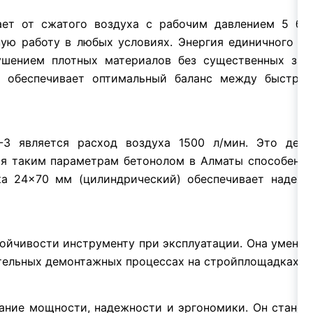
ет от сжатого воздуха с рабочим давлением 5 бар
ю работу в любых условиях. Энергия единичного уд
ушением плотных материалов без существенных зат
о обеспечивает оптимальный баланс между быстро
-3 является расход воздуха 1500 л/мин. Это дел
я таким параметрам бетонолом в Алматы способен ра
ика 24×70 мм (цилиндрический) обеспечивает надеж
тойчивости инструменту при эксплуатации. Она умень
ительных демонтажных процессах на стройплощадках и
ание мощности, надежности и эргономики. Он стане